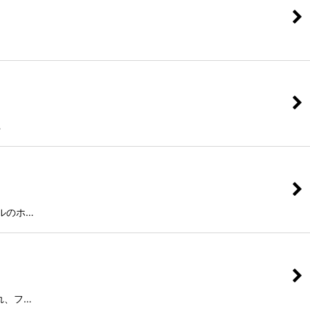
…
ールのホ…
れ、フ…