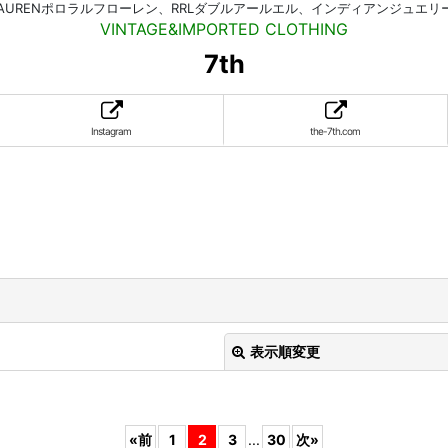
HLAURENポロラルフローレン、RRLダブルアールエル、インディアンジュエ
VINTAGE&IMPORTED CLOTHING
7th
Instagram
the-7th.com
。
表示順変更
«
前
1
2
3
...
30
次
»