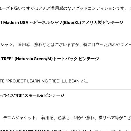
ア製 ユーズド扱いですがほとんど着用感のないグッドコンディションです。 
nel Shirt Made in USA ヘビーネルシャツ(Blue/XL)アメリカ製 ビンテージ
ヘビーネルシャツ。 着用感、擦れなどはございますが、特に目立った汚れやダ
ING TREE" (Natural×Green/M)トートバック ビンテージ
PROJECT LEARNING TREE" L.L.BEAN が…
0) リーバイス"4th"スモールe ビンテージ
Small-e デニムジャケット。 着用感、色落ち、細かい擦れ、襟リペア等がご