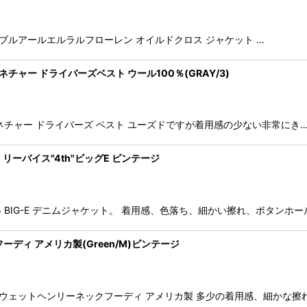
JACKET ダブルアールエルラルフローレン オイルドクロス ジャケット …
ー シグネチャー ドライバーズベスト ウール100％(GRAY/3)
バトナー シグネチャー ドライバーズ ベスト ユーズドですが着用感の少ない非常にき
40?) リーバイス"4th"ビッグE ビンテージ
505 BIG-E デニムジャケット。 着用感、色落ち、細かい擦れ、ボタンホ
トフーディ アメリカ製(Green/M)ビンテージ
チック) スウェットヘンリーネックフーディ アメリカ製 多少の着用感、細かな擦