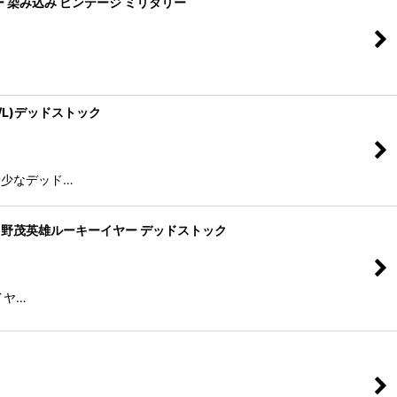
 パーカー 染み込み ビンテージ ミリタリー
ay/L)デッドストック
希少なデッド…
hite/L)野茂英雄ルーキーイヤー デッドストック
イヤ…