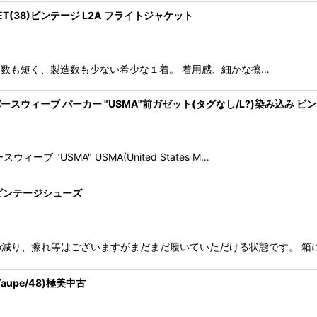
 JACKET(38)ビンテージ L2A フライトジャケット
ACKET 製造年数も短く、製造数も少ない希少な１着。 着用感、細かな擦…
ンピオンリバースウィーブ パーカー "USMA"前ガゼット(タグなし/L?)染み込み 
スウィーブ "USMA" USMA(United States M…
5-E)ビンテージシューズ
用感、カカトの減り、擦れ等はございますがまだまだ履いていただける状態です。 箱
aupe/48)極美中古