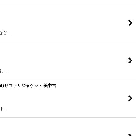
れなど…
着。…
I/44)サファリジャケット 美中古
ット…