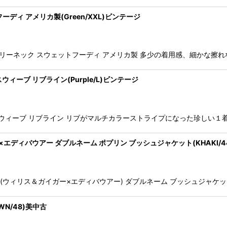
トフーディ アメリカ製(Green/XXL)ビンテージ
ック) ヘンリーネック スウェットフーディ アメリカ製 多少の着用感、細かな擦
バースウィーブ リブライン(Purple/L)ビンテージ
ピオンリバースウィーブ リブライン リブがマルチカラーストライプになった珍しい１
リス＆ガイガー×エディバウアー ダブルネーム ポプリン ブッシュジャケット(KHAK
e Bauer(ウィリス＆ガイガー×エディバウアー) ダブルネーム ブッシュジャケ
WN/48)美中古