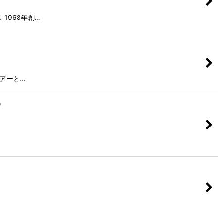
1968年創…
ブアーと…
)